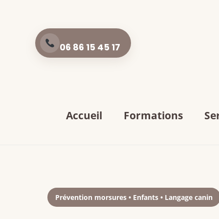
Aller
au
contenu
06 86 15 45 17
Accueil
Formations
Se
Prévention morsures • Enfants • Langage canin