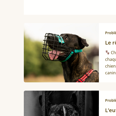
Probl
Le r
Chi
chaqu
chien
canin
Probl
L’eu