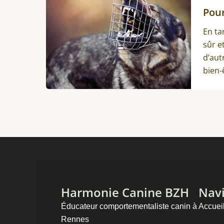
Pour
En ta
sûr e
d’aut
bien-
Harmonie Canine BZH
Navi
Éducateur comportementaliste canin à
Accuei
Rennes