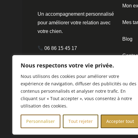
Mon ex
Un accompagnement personnalisé
Mes tar
pour améliorer votre relation avec
votre chien.
Blog
06 86 15 45 17
Contac
Nous respectons votre vie privée.
contact@harmoniecaninebzh.fr
Nous utilisons des cookies pour améliorer votre
7j Rue Paul Emile Victor
expérience de navigation, diffuser des publicités ou des
35150 CORPS-NUDS
contenus personnalisés et analyser notre trafic. En
cliquant sur « Tout accepter », vous consentez à notre
utilisation des cookies.
Personnaliser
Tout rejeter
Accepter tout