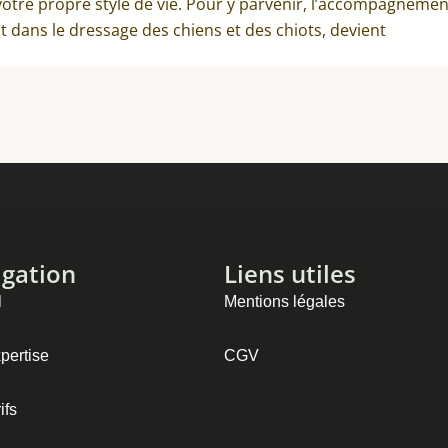
votre propre style de vie. Pour y parvenir, l’accompagnemen
t dans le dressage des chiens et des chiots, devient
gation
Liens utiles
l
Mentions légales
pertise
CGV
ifs