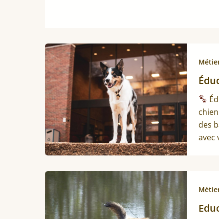
Métie
Éduq
Édu
chien
des b
avec 
Métie
Educ