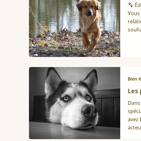
Édu
Vous 
relat
souha
Bien ê
Les 
Dans 
spéci
avez 
acteu