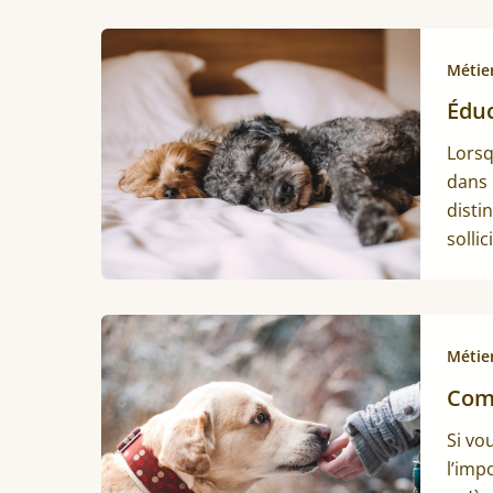
Métie
Éduc
Lorsq
dans 
disti
solli
Métie
Com
Si vo
l’imp