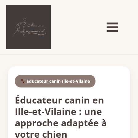
Aller
Navigation
Main
au
des
Menu
contenu
articles
Éducateur canin Ille-et-Vilaine
Éducateur canin en
Ille-et-Vilaine : une
approche adaptée à
votre chien